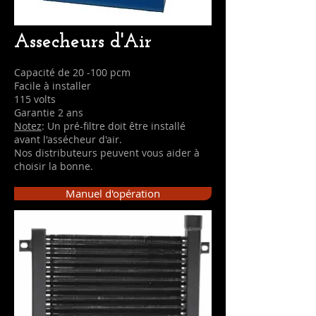
Assecheurs d'Air
Capacité de 20 -100 pcm
Facile à installer
115 volts
Garantie 2 ans
Notez
: Un pré-filtre doit être installé
avant l'assécheur d'air.
Nos distributeurs peuvent vous aider à
choisir la bonne.
Manuel d'opération