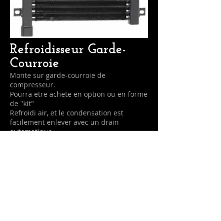
Refroidisseur Garde-
Courroie
Monte sur garde-courroie de
compresseur.
Pourra etre achete en option ou en forme
de "kit"
Refroidi air, et le condensation est
facilement enlever avec un drain
automatique.
Un alternatif economique d'un
refroidisseur a air refrigere.
©2011 Fournitures Nortech Supply