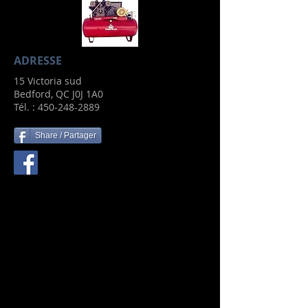
ADRESSE
15 Victoria sud
Bedford, QC J0J 1A0
Tél. :
450-248-2889
Share / Partager