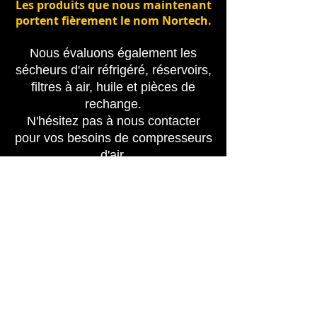
Les produits que nous maintenant
portent fièrement le nom Nortech.
Nous évaluons également les
sécheurs d'air
réfrigéré, réservoirs,
filtres à air, huile et pièces
de
rechange.
N'hésitez pas à nous
contacter
pour vos besoins
de
compresseurs
d'air.
Nos produits sont disponibles sur notre
réseau de distributeurs selectionnés.
Contactez-nous pour un distributeur dans
votre région.
©2011 Fournitures Nortech Supply