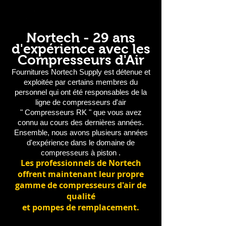
Nortech - 29 ans
d'expérience avec les
Compresseurs d'Air
Fournitures
Nortech
Supply
est détenue
et
exploitée par
certains membres du
personnel
qui ont
été responsables de la
ligne
de compresseurs
d'air
"
Compresseurs RK
"
que vous avez
connu
au cours des dernières
années.
Ensemble,
nous avons plusieurs années
d'expérience dans
le domaine de
compresseurs à piston
.
Les professionnels de Nortech
offrent maintenant leur propre
gamme de compresseurs d'air de
qualité
et pompes de remplacement.